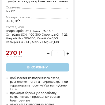
сульфатно - гидрокарбонатная натриевая
Скважина
Б 2102
Минерализация
0,5-0,9 г/л
Состав, мг/л
Гидрокарбонаты НСО3 - 250-400,
Сульфаты SO4 - 100-300, Хлориды CI – 1-25,
Натрий Na - 100-300, Калий K – 0,1-5,
Кальций Ca – 1-15, Магний Mg – 0,1-10.
270
–
+
От 2 шт. цена
250
В КОРЗИНУ
добывается из подземного озера,
расположенного на природоохранной
территории в поселке Ува, на глубине
135 м
проходит бережную обработку,
сохраняя свой природный состав
безупречным
относится к щелочным водам,