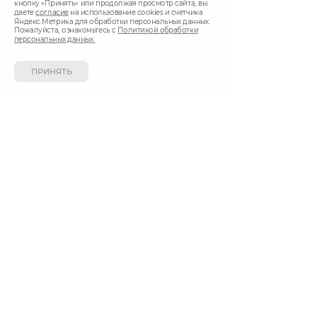
кнопку «Принять» или продолжая просмотр сайта, вы
жемчужина» — оптовая и розничная продажа
даете
согласие
на использование cookies и счетчика
природной минеральной воды и сладких
Яндекс.Метрика для обработки персональных данных.
Пожалуйста, ознакомьтесь с
Политикой обработки
безалкогольных напитков.
персональных данных.
+7 3412 911-911 (Ижевск)
+7 843 570-15-15 (Казань)
ПРИНЯТЬ
Город Ижевск, Казань
Доставка ежедневно с 9.00 до 22.00
СПОСОБ ОПЛАТЫ
Вы можете оплатить покупки наличными при
получении, либо выбрать другой способ оплаты.