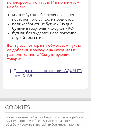
поликарбонатной тары. Мы принимаем
на обмен:
чистые бутыли: без зеленого налета,
постороннего запаха и предметов,
поликарбонатные бутыли (на дне
бутыли в треугольнике буквы «PC»),
бутыли без выдавленного логотипа
другой компании.
Если у вас нет тары на обмен, вам нужно
ее добавить к заказу, она находится в
разделе каталога "Сопутствующие
товары".
Декларация о соответствии AQUALITY
луЧпСТАЯ
COOKIES
Мы используем файлы cookies, чтобы сделать работу с
© 2020 Увинская Жемчужина
сайтом проще и удобнее. Вы можете запретить
обработку сookies в настройках браузера. Нажимая
Официальный Интернет-магазин «Увинская