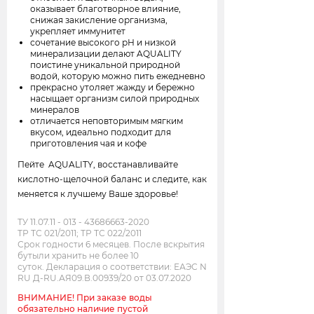
оказывает благотворное влияние,
снижая закисление организма,
укрепляет иммунитет
сочетание высокого рН и низкой
минерализации делают AQUALITY
поистине уникальной природной
водой, которую можно пить ежедневно
прекрасно утоляет жажду и бережно
насыщает организм силой природных
минералов
отличается неповторимым мягким
вкусом, идеально подходит для
приготовления чая и кофе
Пейте AQUALITY, восстанавливайте
кислотно-щелочной баланс и следите, как
меняется к лучшему Ваше здоровье!
ТУ 11.07.11 - 013 - 43686663-2020
ТР ТС 021/2011;
ТР ТС 022/2011
Срок годности 6 месяцев. После вскрытия
бутыли хранить не более 10
суток.
Декларация о соответствии:
ЕАЭС N
RU Д-RU.АЯ09.В.00939/20 от 03.07.2020
ВНИМАНИЕ!
При заказе воды
обязательно наличие пустой