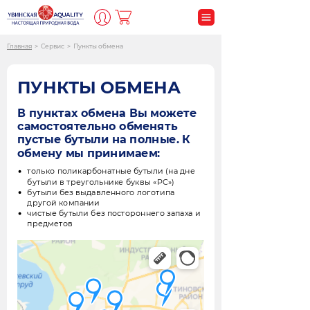
Главная
>
Сервис
>
Пункты обмена
ПУНКТЫ ОБМЕНА
В пунктах обмена Вы можете
самостоятельно обменять
пустые бутыли на полные.
К
обмену мы принимаем:
только поликарбонатные бутыли (на дне
бутыли в треугольнике буквы «PC»)
бутыли без выдавленного логотипа
другой компании
чистые бутыли без постороннего запаха и
предметов