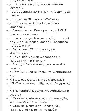
продукты дома»
ул. Ворошилова, 55, корп. 4, магазин
«Фасоль»
пер. Северный, 50, магазин «Продуктовая
лавка»
ул. Красная 131, магазин «Табачок»
ул. Красноармейская 130, магазин
«Колосок»
с. Завьялово, ул. Виноградная, д. 1, СНТ
Завьяловские сады
с. Завьялово, ул. Гольянская, 15, торговый
дом «Крона» (отдел «Товары народного
потребления»)
с. Вараксино, 27, торговый дом
«Вараксино»
с. Каменное, ул. Зои Фёдоровой, 2,
магазин «Мини-маркет»
с. Ягул, ул. Берсеневая, 1, магазин «На
горке»
с. Ягул, КП «Белые Росы», ул. Офицерская,
д. 2
КП Орловское, ул. В. Меркушева, 23Б
КП «Тихие зори», д. Шудья, ул. Лазурная, д.
1
КП Чекерил Village, ул. Кузьминская, 3-й
участок
д. Старо-Михайловское, ул. Нижняя, 2А,
магазин «Михайловский»
д. Старый Чультем, ул. Теплая, 16Б,
минимаркет «Ближняя усадьба»