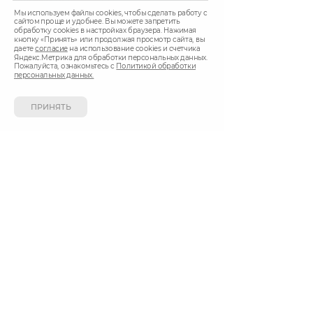
Мы используем файлы cookies, чтобы сделать работу с
сайтом проще и удобнее. Вы можете запретить
обработку сookies в настройках браузера. Нажимая
© 2020 Увинская Жемчужина
кнопку «Принять» или продолжая просмотр сайта, вы
даете
согласие
на использование cookies и счетчика
Официальный Интернет-магазин «Увинская
Яндекс.Метрика для обработки персональных данных.
жемчужина» — оптовая и розничная продажа
Пожалуйста, ознакомьтесь с
Политикой обработки
природной минеральной воды и сладких
персональных данных.
безалкогольных напитков.
+7 3412 911-911 (Ижевск)
ПРИНЯТЬ
+7 843 570-15-15 (Казань)
Город Ижевск, Казань
Доставка ежедневно с 9.00 до 22.00
СПОСОБ ОПЛАТЫ
Вы можете оплатить покупки наличными при
получении, либо выбрать другой способ оплаты.