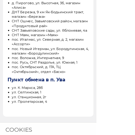
д. Пирогово, ул. Высотная, 3б, магазин
«Алиса»
ДНТ Березка, 9 км Як-Бодьинский тракт,
магазин «Березка»
СНТ Ошмес, Завьяловский район, магазин
«Продуктовый рай»
СНТ Завьяловские сады, ул. Яблоневая, 4а
СНТ Маяк, магазин «Маяк»
пос. Италмас, ул. Северная, д. 2, магазин
«Ассорти»
пос. Новый Игерман, ул. Бородулинская, 4,
магазин «Бородулинский»
пос. Воложка, Интернатная, 9
пос. Русь, СНТ Раздолье, ул. Южная, 1
пос. Октябрьский, д. 17А, ТЦ
«Октябрьский», отдел «Баско»
Пункт обмена в п. Ува
ул. К. Маркса, 28б
ул. Селтинская, 1
ул. Станционная, 2г
ул. Пролетарская, 4
COOKIES