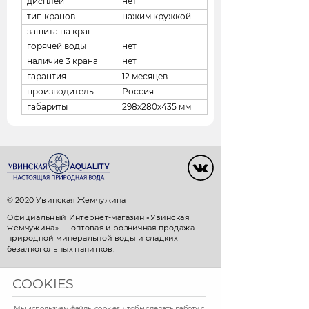
дисплей
нет
тип кранов
нажим кружкой
защита на кран
горячей воды
нет
наличие 3 крана
нет
гарантия
12 месяцев
производитель
Россия
габариты
298х280х435 мм
© 2020 Увинская Жемчужина
Официальный Интернет-магазин «Увинская
жемчужина» — оптовая и розничная продажа
природной минеральной воды и сладких
безалкогольных напитков.
+7 3412 911-911 (Ижевск)
COOKIES
+7 843 570-15-15 (Казань)
Город Ижевск, Казань
Мы используем файлы cookies, чтобы сделать работу с