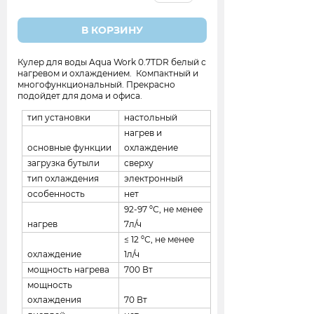
В КОРЗИНУ
Кулер для воды Aqua Work 0.7ТDR белый с
нагревом и охлаждением. Компактный и
многофункциональный. Прекрасно
подойдет для дома и офиса.
тип установки
настольный
нагрев и
основные функции
охлаждение
загрузка бутыли
сверху
тип охлаждения
электронный
особенность
нет
92-97 ºС, не менее
нагрев
7л/ч
≤ 12 ºС, не менее
охлаждение
1л/ч
мощность нагрева
700 Вт
мощность
охлаждения
70 Вт