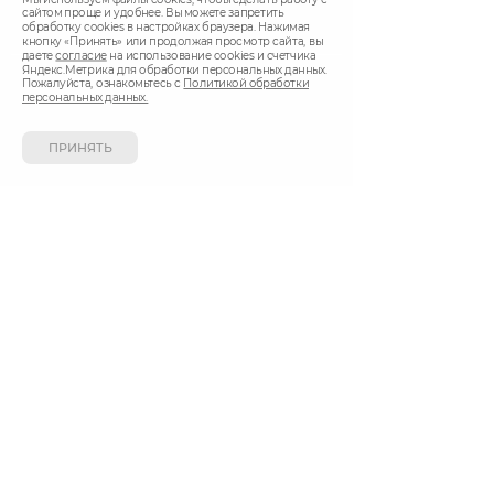
сайтом проще и удобнее. Вы можете запретить
Доставка ежедневно с 9.00 до 22.00
обработку сookies в настройках браузера. Нажимая
кнопку «Принять» или продолжая просмотр сайта, вы
даете
согласие
на использование cookies и счетчика
Яндекс.Метрика для обработки персональных данных.
СПОСОБ ОПЛАТЫ
Пожалуйста, ознакомьтесь с
Политикой обработки
персональных данных.
ПРИНЯТЬ
Вы можете оплатить покупки наличными при
получении, либо выбрать другой способ оплаты.
Создание сайта
«Дизайн 18»
Сайт работает на
CMS Smart Engine v.4
Политика обработки персональных данных
Согласие на обработку персональных данных