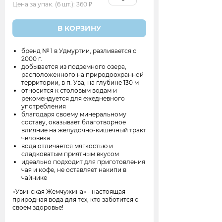
Цена за упак. (6 шт.):
360
В КОРЗИНУ
бренд № 1 в Удмуртии, разливается с
2000 г.
добывается из подземного озера,
расположенного на природоохранной
территории, в п. Ува, на глубине 130 м
относится к столовым водам и
рекомендуется для ежедневного
употребления
благодаря своему минеральному
составу, оказывает благотворное
влияние на желудочно-кишечный тракт
человека
вода отличается мягкостью и
сладковатым приятным вкусом
идеально подходит для приготовления
чая и кофе, не оставляет накипи в
чайнике
«Увинская Жемчужина» - настоящая
природная вода для тех, кто заботится о
своем здоровье!