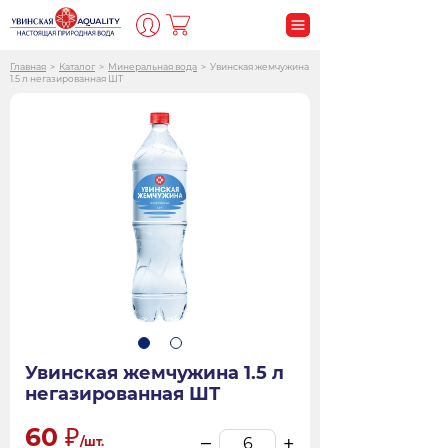
Главная
>
Каталог
>
Минеральная вода
>
Увинская жемчужина
1.5 л негазированная ШТ
Увинская жемчужина 1.5 л
негазированная ШТ
60
–
+
/шт.