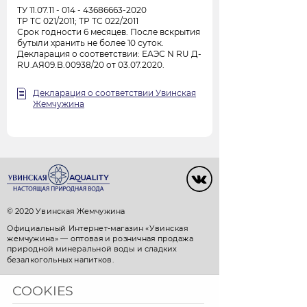
ТУ 11.07.11 - 014 - 43686663-2020
ТР ТС 021/2011; ТР ТС 022/2011
Срок годности 6 месяцев. После вскрытия
бутыли хранить не более 10 суток.
Декларация о соответствии: ЕАЭС N RU Д-
RU.АЯ09.В.00938/20 от 03.07.2020.
Декларация о соответствии Увинская
Жемчужина
© 2020 Увинская Жемчужина
Официальный Интернет-магазин «Увинская
жемчужина» — оптовая и розничная продажа
природной минеральной воды и сладких
безалкогольных напитков.
+7 3412 911-911 (Ижевск)
COOKIES
+7 843 570-15-15 (Казань)