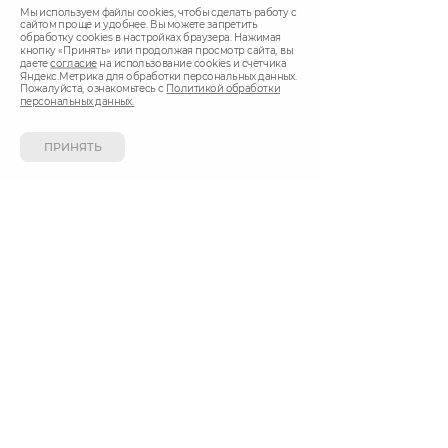
Мы используем файлы cookies, чтобы сделать работу с
Город Ижевск, Казань
сайтом проще и удобнее. Вы можете запретить
Доставка ежедневно с 9.00 до 22.00
обработку сookies в настройках браузера. Нажимая
кнопку «Принять» или продолжая просмотр сайта, вы
даете
согласие
на использование cookies и счетчика
Яндекс.Метрика для обработки персональных данных.
Пожалуйста, ознакомьтесь с
Политикой обработки
СПОСОБ ОПЛАТЫ
персональных данных.
ПРИНЯТЬ
Вы можете оплатить покупки наличными при
получении, либо выбрать другой способ оплаты.
Создание сайта
«Дизайн 18»
Сайт работает на
CMS Smart Engine v.4
Политика обработки персональных данных