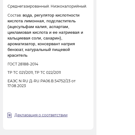
Среднегазированный. Низкокалорийный.
вода, регулятор кислотности
Состав:
кислота лимонная, подсластитель
(ацесульфам калия, аспартам,
цикламовая кислота и ее натриевая и
кальциевая соли, сахарин),
ароматизатор, консервант натрия
бензоат, натуральный пищевой
краситель
ГОСТ 28188-2014
ТР ТС 021/2011; ТР ТС 022/2011
ЕАЭС N RU Д-RU.РА06.В.54752/23 от
17.08.2023
Декларация о соответствии