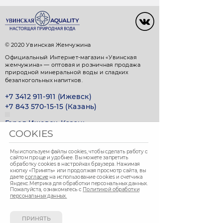
© 2020 Увинская Жемчужина
Официальный Интернет-магазин «Увинская
жемчужина» — оптовая и розничная продажа
природной минеральной воды и сладких
безалкогольных напитков.
+7 3412 911-911 (Ижевск)
+7 843 570-15-15 (Казань)
Город Ижевск, Казань
COOKIES
Доставка ежедневно с 9.00 до 22.00
Мы используем файлы cookies, чтобы сделать работу с
сайтом проще и удобнее. Вы можете запретить
СПОСОБ ОПЛАТЫ
обработку сookies в настройках браузера. Нажимая
кнопку «Принять» или продолжая просмотр сайта, вы
даете
согласие
на использование cookies и счетчика
Яндекс.Метрика для обработки персональных данных.
Пожалуйста, ознакомьтесь с
Политикой обработки
Вы можете оплатить покупки наличными при
персональных данных.
получении, либо выбрать другой способ оплаты.
ПРИНЯТЬ