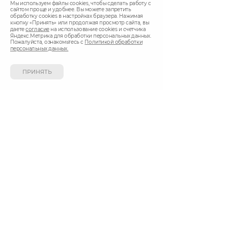
Город Ижевск, Казань
Мы используем файлы cookies, чтобы сделать работу с
сайтом проще и удобнее. Вы можете запретить
Доставка ежедневно с 9.00 до 22.00
обработку сookies в настройках браузера. Нажимая
кнопку «Принять» или продолжая просмотр сайта, вы
даете
согласие
на использование cookies и счетчика
Яндекс.Метрика для обработки персональных данных.
СПОСОБ ОПЛАТЫ
Пожалуйста, ознакомьтесь с
Политикой обработки
персональных данных.
ПРИНЯТЬ
Вы можете оплатить покупки наличными при
получении, либо выбрать другой способ оплаты.
Создание сайта
«Дизайн 18»
Сайт работает на
CMS Smart Engine v.4
Политика обработки персональных данных