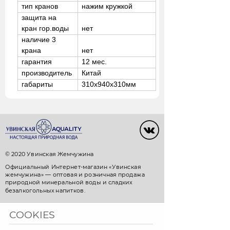
тип кранов
нажим кружкой
защита на
кран гор.воды
нет
наличие 3
крана
нет
гарантия
12 мес.
производитель
Китай
габариты
310
х
940
х
310
мм
© 2020 Увинская Жемчужина
Официальный Интернет-магазин «Увинская
жемчужина» — оптовая и розничная продажа
природной минеральной воды и сладких
безалкогольных напитков.
+7 3412 911-911 (Ижевск)
COOKIES
+7 843 570-15-15 (Казань)