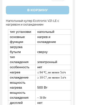
В КОРЗИНУ
Напольный кулер Ecotronic V21-LE с
нагревом и охлаждением
тип установки
напольный
основные
нагрев и
функции
охлаждение
загрузка
бутыли
сверху
тип
охлаждения
электронный
особенность
нет
нагрев
≤
94 ºС, не менее 5л/ч
охлаждение
≥ 10 C°, не менее
1л/ч
мощность
нагрева
500 Вт
мощность
охлаждения
~ 50 Вт
дисплей
нет