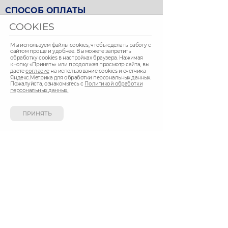
СПОСОБ ОПЛАТЫ
COOKIES
Вы можете оплатить покупки наличными при
Мы используем файлы cookies, чтобы сделать работу с
сайтом проще и удобнее. Вы можете запретить
получении, либо выбрать другой способ оплаты.
обработку сookies в настройках браузера. Нажимая
кнопку «Принять» или продолжая просмотр сайта, вы
даете
согласие
на использование cookies и счетчика
Яндекс.Метрика для обработки персональных данных.
Пожалуйста, ознакомьтесь с
Политикой обработки
персональных данных.
ПРИНЯТЬ
Создание сайта
«Дизайн 18»
Сайт работает на
CMS Smart Engine v.4
Политика обработки персональных данных
Согласие на обработку персональных данных
В соответствии с требованиями ст. 10.1
Федерального закона от 27.07.2006 № 152-ФЗ «О