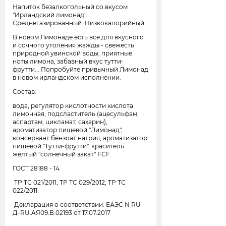
Напиток безалкогольный со вкусом
"Ирландский лимонад".
Среднегазированный. Низкокалорийный.
В новом Лимонаде есть все для вкусного
и сочного утоления жажды - свежесть
природной увинской воды, приятные
ноты лимона, забавный вкус тутти-
фрутти... Попробуйте привычный Лимонад
в новом ирландском исполнении.
Состав:
вода, регулятор кислотности кислота
лимонная, подсластитель (ацесульфам,
аспартам, цикламат, сахарин),
ароматизатор пищевой "Лимонад",
консервант бензоат натрия, ароматизатор
пищевой "Тутти-фрутти", краситель
желтый "солнечный закат" FCF.
ГОСТ 28188 - 14
ТР ТС 021/2011; ТР ТС 029/2012; ТР ТС
022/2011
Декларация о соответствии: ЕАЭС N RU
Д-RU.AЯ09.В.02193 от 17.07.2017