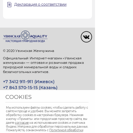
Декларация о соответствии
© 2020 Увинская Жемчужина
Официальный Интернет-магазин «Увинская
жемчужина» — оптовая и розничная продажа
природной минеральной воды и сладких
безалкогольных напитков.
+7 3412 911-911 (Ижевск)
+7 843 570-15-15 (Казань)
COOKIES
Город Ижевск, Казань
Доставка ежедневно с 9.00 до 22.00
Мы используем файлы cookies, чтобы сделать работу с
сайтом проще и удобнее. Вы можете запретить
обработку сookies в настройках браузера. Нажимая
кнопку «Принять» или продолжая просмотр сайта, вы
СПОСОБ ОПЛАТЫ
даете
согласие
на использование cookies и счетчика
Яндекс.Метрика для обработки персональных данных.
Пожалуйста, ознакомьтесь с
Политикой обработки