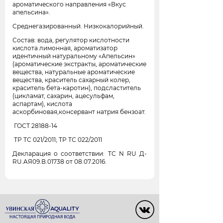
ароматического направления «Вкус
апельсина».
Среднегазированный. Низкокалорийный.
Состав: вода, регулятор кислотности
кислота лимонная, ароматизатор
идентичный натуральному «Апельсин»
(ароматические экстракты, ароматические
вещества, натуральные ароматические
вещества, краситель сахарный колер,
краситель бета-каротин), подсластитель
(цикламат, сахарин, ацесульфам,
аспартам), кислота
аскорбиновая,консервант натрия бензоат.
ГОСТ 28188-14
ТР ТС 021/2011; ТР ТС 022/2011
Декларация о соответствии: ТС N RU Д-
RU.AЯ09.В.01738 от 08.07.2016.