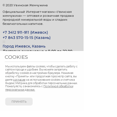
© 2020 Увинская Жемчужина
Официальный Интернет-магазин «Увинская
жемчужина» — оптовая и розничная продажа
природной минеральной воды и сладких
безалкогольных напитков.
+7 3412 911-911 (Ижевск)
+7 843 570-15-15 (Казань)
Город Ижевск, Казань
Доставка ежедневно с 9.00 до 22.00
COOKIES
СПОСОБ ОПЛАТЫ
Мы используем файлы cookies, чтобы сделать работу с
сайтом проще и удобнее. Вы можете запретить
обработку сookies в настройках браузера. Нажимая
кнопку «Принять» или продолжая просмотр сайта, вы
даете
согласие
на использование cookies и счетчика
Яндекс.Метрика для обработки персональных данных.
Вы можете оплатить покупки наличными при
Пожалуйста, ознакомьтесь с
Политикой обработки
получении, либо выбрать другой способ оплаты.
персональных данных.
ПРИНЯТЬ