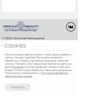
© 2020 Увинская Жемчужина
Официальный Интернет-магазин «Увинская
COOKIES
жемчужина» — оптовая и розничная продажа
природной минеральной воды и сладких
Мы используем файлы cookies, чтобы сделать работу с
безалкогольных напитков.
сайтом проще и удобнее. Вы можете запретить
обработку сookies в настройках браузера. Нажимая
+7 3412 911-911 (Ижевск)
кнопку «Принять» или продолжая просмотр сайта, вы
даете
согласие
на использование cookies и счетчика
+7 843 570-15-15 (Казань)
Яндекс.Метрика для обработки персональных данных.
Пожалуйста, ознакомьтесь с
Политикой обработки
Город Ижевск, Казань
персональных данных.
Доставка ежедневно с 9.00 до 22.00
ПРИНЯТЬ
СПОСОБ ОПЛАТЫ