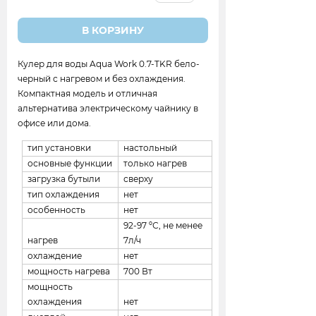
В КОРЗИНУ
Кулер для воды Aqua Work 0.7-TKR бело-
черный с нагревом и без охлаждения.
Компактная модель и отличная
альтернатива электрическому чайнику в
офисе или дома.
тип установки
настольный
основные функции
только нагрев
загрузка бутыли
сверху
тип охлаждения
нет
особенность
нет
92-97 ºС, не менее
нагрев
7л/ч
охлаждение
нет
мощность нагрева
700 Вт
мощность
охлаждения
нет