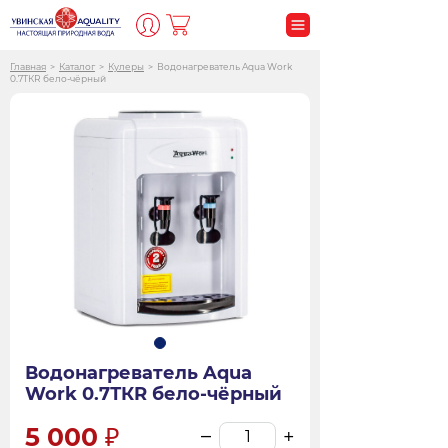
Главная
>
Каталог
>
Кулеры
>
Водонагреватель Aqua Work
0.7ТКR бело-чёрный
Водонагреватель Aqua
Work 0.7ТКR бело-чёрный
5 000
–
+