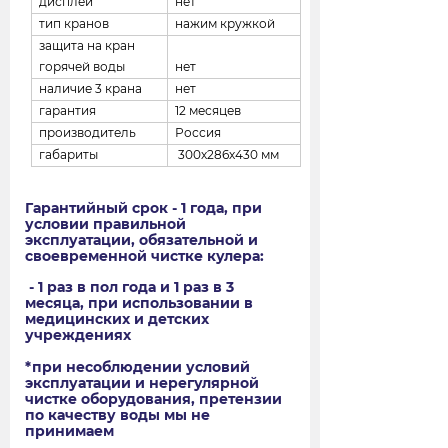
дисплей
нет
тип кранов
нажим кружкой
защита на кран
горячей воды
нет
наличие 3 крана
нет
гарантия
12 месяцев
производитель
Россия
габариты
300х286х430 мм
Гарантийный срок - 1 года, при
условии правильной
эксплуатации, обязательной и
своевременной чистке кулера:
- 1 раз в пол года и 1 раз в 3
месяца, при использовании в
медицинских и детских
учреждениях
*при несоблюдении условий
эксплуатации и нерегулярной
чистке оборудования, претензии
по качеству воды мы не
принимаем